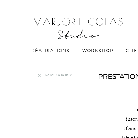
RÉALISATIONS
WORKSHOP
CLI
PRESTATION
Retour à la liste
inter
Blanc 
l’île e