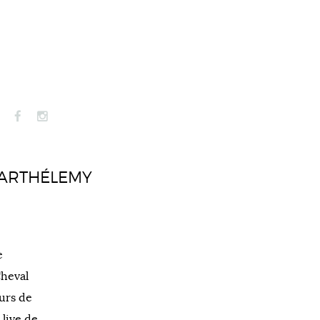
 BARTHÉLEMY
e
Cheval
eurs de
 live de